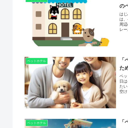
の
はじ
は、
周辺
レー
「
ペットホテル
た
ペッ
日は
たい
空け
「
ペットホテル