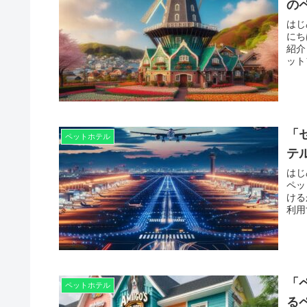
の
はじ
にち
紹介
ット
「
ペットホテル
テ
はじ
ペッ
ける
利用
「
ペットホテル
る