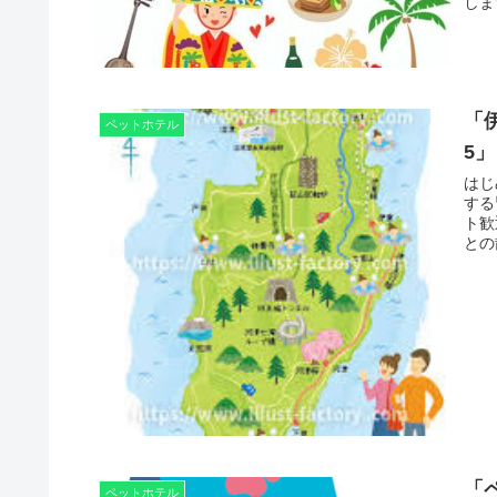
しま
「
ペットホテル
5」
はじ
する
ト歓
との
「
ペットホテル