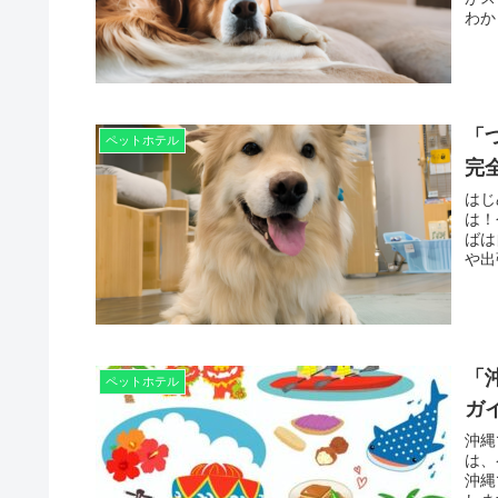
わか
「
ペットホテル
完
はじ
は！
ばは
や出
「
ペットホテル
ガ
沖縄
は、
沖縄