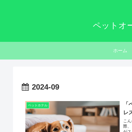
ペットオ
ホーム
2024-09
「
ペットホテル
レ
こん
際、
がス