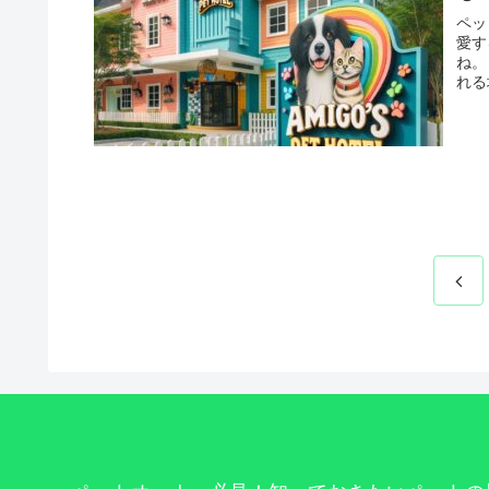
ペッ
愛す
ね。
れる
前
へ