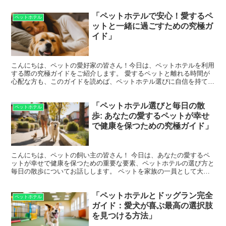
「ペットホテルで安心！愛するペ
ペットホテル
ットと一緒に過ごすための究極ガ
イド」
こんにちは、ペットの愛好家の皆さん！今日は、ペットホテルを利用
する際の究極ガイドをご紹介します。 愛するペットと離れる時間が
心配な方も、このガイドを読めば、ペットホテル選びに自信を持てる
はずです。 それでは、一緒に見ていきましょう！ ペット...
「ペットホテル選びと毎日の散
ペットホテル
歩: あなたの愛するペットが幸せ
で健康を保つための究極ガイド」
こんにちは、ペットの飼い主の皆さん！ 今日は、あなたの愛するペ
ットが幸せで健康を保つための重要な要素、ペットホテルの選び方と
毎日の散歩についてお話しします。 ペットを家族の一員として大切
に思う皆さんにとって、この情報が役立つことを願っていま...
「ペットホテルとドッグラン完全
ペットホテル
ガイド：愛犬が喜ぶ最高の選択肢
を見つける方法」