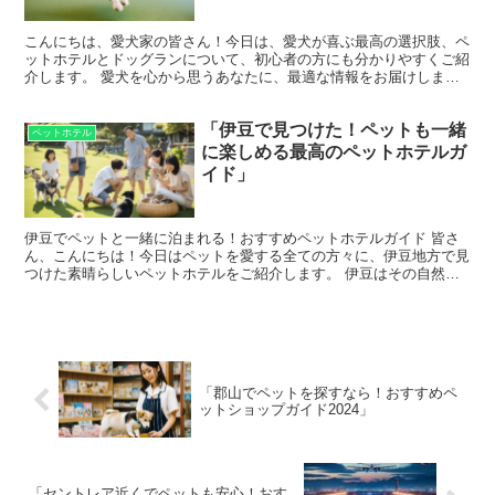
こんにちは、愛犬家の皆さん！今日は、愛犬が喜ぶ最高の選択肢、ペ
ットホテルとドッグランについて、初心者の方にも分かりやすくご紹
介します。 愛犬を心から思うあなたに、最適な情報をお届けします
ので、ぜひ最後までお読みくださいね。 ペットホテルとは...
「伊豆で見つけた！ペットも一緒
ペットホテル
に楽しめる最高のペットホテルガ
イド」
伊豆でペットと一緒に泊まれる！おすすめペットホテルガイド 皆さ
ん、こんにちは！今日はペットを愛する全ての方々に、伊豆地方で見
つけた素晴らしいペットホテルをご紹介します。 伊豆はその自然の
美しさで知られ、ペットと一緒に過ごすには最適な場所です...
「郡山でペットを探すなら！おすすめペ
ットショップガイド2024」
「セントレア近くでペットも安心！おす