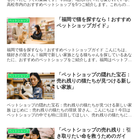
高松市内のおすすめペットショップを5つご紹介します。これらのシ
ョップは、初心者のペットオーナーから経験豊富な愛好家ま...
「福岡で猫を探すなら！おすすめ
ペットショップ
ペットショップガイド」
福岡で猫を探すなら！おすすめペットショップガイド こんにちは、
猫好きの皆さん！福岡で新しい家族となる猫ちゃんを探しているあな
たに、おすすめのペットショップをご紹介します。福岡はペットフレ
ンドリーな街としても知られており、多くのペットショップ...
「ペットショップの隠れた宝石：
ペットショップ
売れ残りの猫たちが見つける新し
い家族」
ペットショップの隠れた宝石：売れ残りの猫たちが見つける新しい家
族 はじめに：売れ残りの猫たちの現状 皆さん、こんにちは！今日は
ペットショップの中でも特に注目してほしい、売れ残りの猫たちにス
ポットを当てたいと思います。これらの猫たちは、なぜか...
「ペットショップの売れ残り：引
ペットショップ
き取りたい命を救うためのガイ