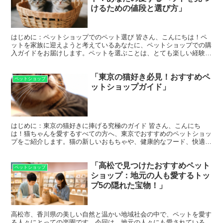
けるための値段と選び方」
はじめに：ペットショップでのペット選び 皆さん、こんにちは！ペ
ットを家族に迎えようと考えているあなたに、ペットショップでの購
入ガイドをお届けします。ペットを選ぶことは、とても楽しい経験で
すが、いくつかのポイントを押さえておくと、より良い選択...
「東京の猫好き必見！おすすめペ
ペットショップ
ットショップガイド」
はじめに：東京の猫好きに捧げる究極のガイド 皆さん、こんにち
は！猫ちゃんを愛するすべての方へ、東京でおすすめのペットショッ
プをご紹介します。猫の新しいおもちゃや、健康的なフード、快適な
寝具など、猫ちゃんのための最高の商品を取り揃えているショ...
「高松で見つけたおすすめペット
ペットショップ
ショップ：地元の人も愛するトッ
プ5の隠れた宝物！」
高松市、香川県の美しい自然と温かい地域社会の中で、ペットを愛す
る人々にとっての楽園です。今回は、地元の人々にも愛されている、