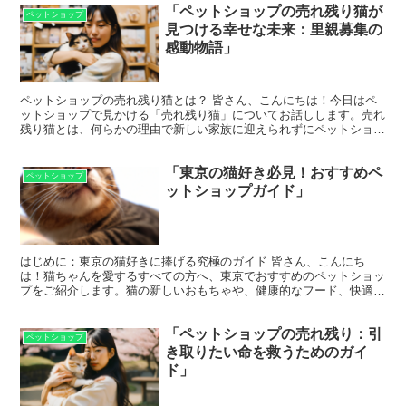
「ペットショップの売れ残り猫が
ペットショップ
見つける幸せな未来：里親募集の
感動物語」
ペットショップの売れ残り猫とは？ 皆さん、こんにちは！今日はペ
ットショップで見かける「売れ残り猫」についてお話しします。売れ
残り猫とは、何らかの理由で新しい家族に迎えられずにペットショッ
プに長く留まってしまう猫のことを指します。これには様々...
「東京の猫好き必見！おすすめペ
ペットショップ
ットショップガイド」
はじめに：東京の猫好きに捧げる究極のガイド 皆さん、こんにち
は！猫ちゃんを愛するすべての方へ、東京でおすすめのペットショッ
プをご紹介します。猫の新しいおもちゃや、健康的なフード、快適な
寝具など、猫ちゃんのための最高の商品を取り揃えているショ...
「ペットショップの売れ残り：引
ペットショップ
き取りたい命を救うためのガイ
ド」