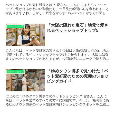
ペットショップの売れ残りとは？ 皆さん、こんにちは！ペットショ
ップで見かけるかわいい動物たち、一目見た瞬間に心を奪われること
がありますよね。しかし、残念ながらすべてのペットがすぐに新しい
家を見つけるわけではありません。特に、成長して大きくな...
「大阪の隠れた宝石！地元で愛さ
ペットショップ
れるペットショップトップ5」
こんにちは、ペット愛好家の皆さん！今日は大阪の隠れた宝石、地元
で愛されているペットショップトップ5をご紹介します。 大阪には数
多くのペットショップがありますが、今回は特にユニークで魅力的な
お店を厳選しました。 それでは、さっそく見ていきまし...
「ゆめタウン博多で見つけた！ペ
ペットショップ
ット愛好家のための究極のショッ
ピングガイド」
はじめに：ゆめタウン博多でのペットショッピング 皆さん、こんに
ちは！ペットを愛するすべての方々に朗報です。今日は、福岡市にあ
るゆめタウン博多のペット愛好家向けショッピングスポットをご紹介
します。このショッピングモールは、ペット用品の豊富な品...