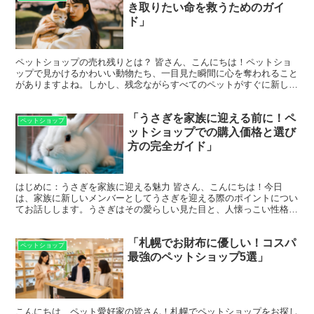
き取りたい命を救うためのガイ
ド」
ペットショップの売れ残りとは？ 皆さん、こんにちは！ペットショ
ップで見かけるかわいい動物たち、一目見た瞬間に心を奪われること
がありますよね。しかし、残念ながらすべてのペットがすぐに新しい
家を見つけるわけではありません。特に、成長して大きくな...
「うさぎを家族に迎える前に！ペ
ペットショップ
ットショップでの購入価格と選び
方の完全ガイド」
はじめに：うさぎを家族に迎える魅力 皆さん、こんにちは！今日
は、家族に新しいメンバーとしてうさぎを迎える際のポイントについ
てお話しします。うさぎはその愛らしい見た目と、人懐っこい性格で
多くの家庭で愛されています。しかし、ペットとして迎える前...
「札幌でお財布に優しい！コスパ
ペットショップ
最強のペットショップ5選」
こんにちは、ペット愛好家の皆さん！札幌でペットショップをお探し