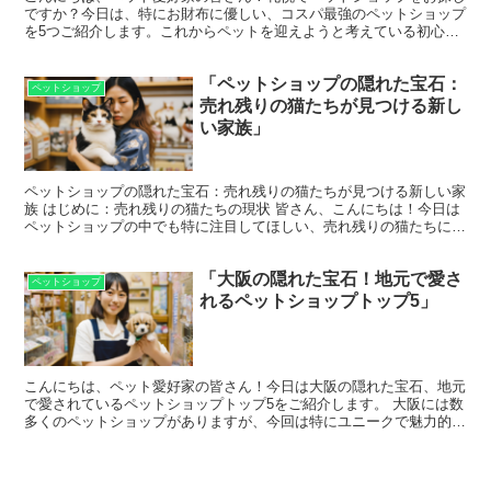
ですか？今日は、特にお財布に優しい、コスパ最強のペットショップ
を5つご紹介します。これからペットを迎えようと考えている初心者
の方にも、分かりやすくお話ししていきますよ。 1. ペ...
「ペットショップの隠れた宝石：
ペットショップ
売れ残りの猫たちが見つける新し
い家族」
ペットショップの隠れた宝石：売れ残りの猫たちが見つける新しい家
族 はじめに：売れ残りの猫たちの現状 皆さん、こんにちは！今日は
ペットショップの中でも特に注目してほしい、売れ残りの猫たちにス
ポットを当てたいと思います。これらの猫たちは、なぜか...
「大阪の隠れた宝石！地元で愛さ
ペットショップ
れるペットショップトップ5」
こんにちは、ペット愛好家の皆さん！今日は大阪の隠れた宝石、地元
で愛されているペットショップトップ5をご紹介します。 大阪には数
多くのペットショップがありますが、今回は特にユニークで魅力的な
お店を厳選しました。 それでは、さっそく見ていきまし...