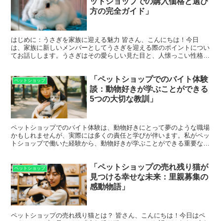
ットショップでの購入価格と選び
方の完全ガイド」
はじめに：うさぎを家族に迎える魅力 皆さん、こんにちは！今日
は、家族に新しいメンバーとしてうさぎを迎える際のポイントについ
てお話しします。うさぎはその愛らしい見た目と、人懐っこい性格で
多くの家庭で愛されています。しかし、ペットとして迎える前...
「ペットショップでのバイト体験
ペットショップ
談：動物好きが学ぶことができる
5つの大切な教訓」
ペットショップでのバイト体験は、動物好きにとって夢のような職場
かもしれませんが、実際には多くの責任と学びが伴います。私がペッ
トショップで働いた経験から、動物好きが学ぶことができる重要な教
訓をいくつか共有したいと思います。 教訓1: 動物の健...
「ペットショップの売れ残り猫が
ペットショップ
見つける幸せな未来：里親募集の
感動物語」
ペットショップの売れ残り猫とは？ 皆さん、こんにちは！今日はペ