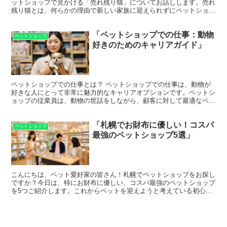
ットショップで見かける「売れ残り猫」についてお話しします。売れ
残り猫とは、何らかの理由で新しい家族に迎えられずにペットショッ
プに長く留まってしまう猫のことを指します。これには様々...
「ペットショップでの仕事：動物
ペットショップ
好きのためのキャリアガイド」
ペットショップでの仕事とは？ ペットショップでの仕事は、動物が
好きな人にとって非常に魅力的なキャリアオプションです。ペットシ
ョップの従業員は、動物の世話をしながら、顧客に対して最適なペッ
トの選択やケア方法をアドバイスする役割を担います。この...
「札幌でお財布に優しい！コスパ
ペットショップ
最強のペットショップ5選」
こんにちは、ペット愛好家の皆さん！札幌でペットショップをお探し
ですか？今日は、特にお財布に優しい、コスパ最強のペットショップ
を5つご紹介します。これからペットを迎えようと考えている初心者
の方にも、分かりやすくお話ししていきますよ。 1. ペ...